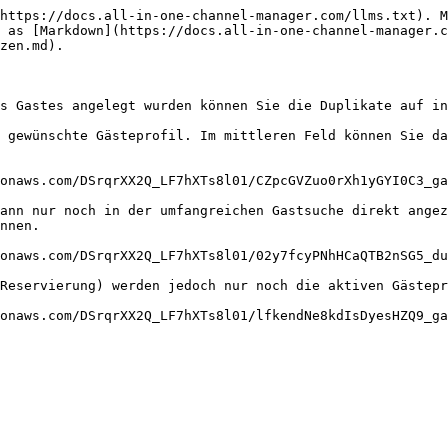
https://docs.all-in-one-channel-manager.com/llms.txt). M
 as [Markdown](https://docs.all-in-one-channel-manager.c
zen.md).

s Gastes angelegt wurden können Sie die Duplikate auf in
 gewünschte Gästeprofil. Im mittleren Feld können Sie da
onaws.com/DSrqrXX2Q_LF7hXTs8l01/CZpcGVZuo0rXh1yGYI0C3_ga
ann nur noch in der umfangreichen Gastsuche direkt angez
nnen.

onaws.com/DSrqrXX2Q_LF7hXTs8l01/02y7fcyPNhHCaQTB2nSG5_du
Reservierung) werden jedoch nur noch die aktiven Gästepr